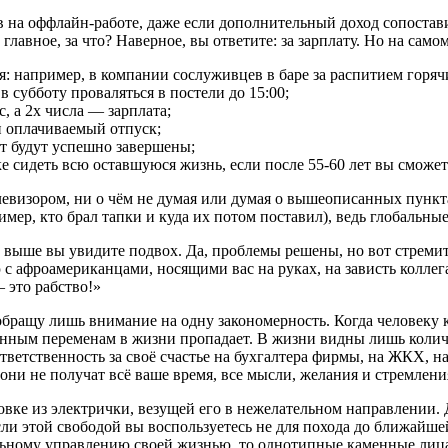
на оффлайн-работе, даже если дополнительный доход сопоставим
лавное, за что? Наверное, вы ответите: за зарплату. Но на самом д
ия: например, в компании сослуживцев в баре за распитием горя
 субботу проваляться в постели до 15:00;
с, а 2х числа — зарплата;
ен оплачиваемый отпуск;
ет будут успешно завершены;
ке сидеть всю оставшуюся жизнь, если после 55-60 лет вы сможет
левизором, ни о чём не думая или думая о вышеописанных пункта
мер, кто брал тапки и куда их потом поставил), ведь глобальн
 выше вы увидите подвох. Да, проблемы решены, но вот стремить
ию с афроамериканцами, носящими вас на руках, на зависть колл
 это рабство!»
обращу лишь внимание на одну закономерность. Когда человеку
венным переменам в жизни пропадает. В жизни видны лишь коли
ветственность за своё счастье на бухгалтера фирмы, на ЖКХ, н
они не получат всё ваше время, все мысли, желания и стремлени
ке из электрички, везущей его в нежелательном направлении. 
если этой свободой вы воспользуетесь не для похода до ближайш
ьному управлению своей жизнью, то однотипные каменные лица в