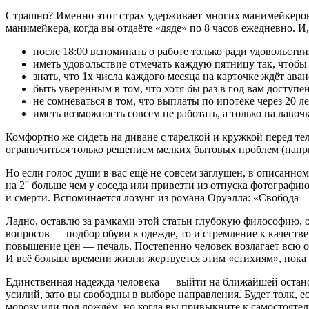
Страшно? Именно этот страх удерживает многих манимейкеров 
манимейкера, когда вы отдаёте «дяде» по 8 часов ежедневно. И, г
после 18:00 вспоминать о работе только ради удовольств
иметь удовольствие отмечать каждую пятницу так, чтобы в
знать, что 1х числа каждого месяца на карточке ждёт аван
быть уверенным в том, что хотя бы раз в год вам доступ
не сомневаться в том, что выплаты по ипотеке через 20 л
иметь возможность совсем не работать, а только на лавоч
Комфортно же сидеть на диване с тарелкой и кружкой перед те
ограничиться только решением мелких бытовых проблем (напри
Но если голос души в вас ещё не совсем заглушен, в описанном
на 2'' больше чем у соседа или привезти из отпуска фотограф
и смерти. Вспоминается лозунг из романа Оруэлла: «Свобода —
Ладно, оставлю за рамками этой статьи глубокую философию, 
вопросов — подбор обуви к одежде, то и стремление к качест
повышение цен — печаль. Постепенно человек возлагает всю от
И всё больше времени жизни жертвуется этим «стихиям», пока 
Единственная надежда человека — выйти на ближайшей останов
усилий, зато вы свободны в выборе направления. Будет толк, 
морозу или под дождём, но когда вы привыкните к самостоятел