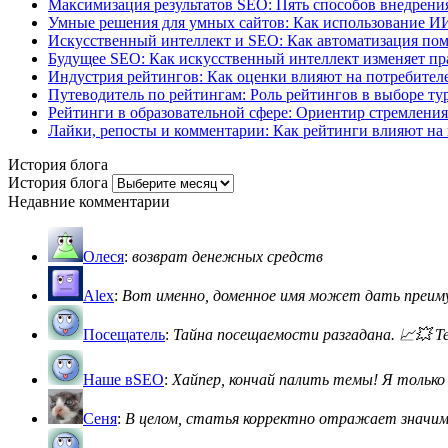
Максимизация результатов SEO: Пять способов внедрения
Умные решения для умных сайтов: Как использование И
Искусственный интеллект и SEO: Как автоматизация пом
Будущее SEO: Как искусственный интеллект изменяет пр
Индустрия рейтингов: Как оценки влияют на потребителе
Путеводитель по рейтингам: Роль рейтингов в выборе ту
Рейтинги в образовательной сфере: Ориентир стремления
Лайки, репосты и комментарии: Как рейтинги влияют на 
История блога
История блога
Недавние комментарии
Олеся
:
возврат денежных средств
Alex
:
Вот именно, доменное имя может дать преимущ
Посещатель
:
Тайна посещаемости разгадана. 📈💥 Теп
Наше вSEO
:
Хайпер, кончай палить темы! Я только с
Сеня
:
В целом, статья корректно отражает значимос