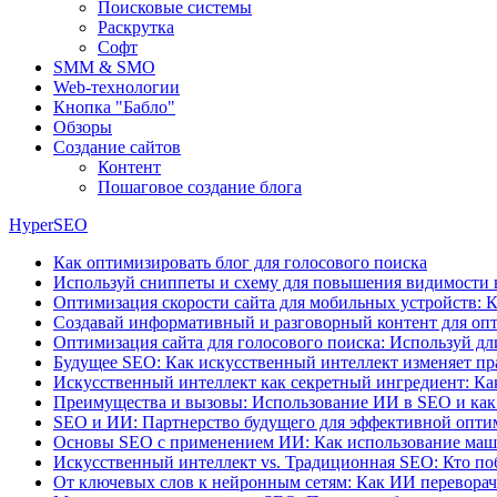
Поисковые системы
Раскрутка
Софт
SMM & SMO
Web-технологии
Кнопка "Бабло"
Обзоры
Создание сайтов
Контент
Пошаговое создание блога
HyperSEO
Как оптимизировать блог для голосового поиска
Используй сниппеты и схему для повышения видимости 
Оптимизация скорости сайта для мобильных устройств: К
Создавай информативный и разговорный контент для опт
Оптимизация сайта для голосового поиска: Используй д
Будущее SEO: Как искусственный интеллект изменяет пр
Искусственный интеллект как секретный ингредиент: Ка
Преимущества и вызовы: Использование ИИ в SEO и как
SEO и ИИ: Партнерство будущего для эффективной опт
Основы SEO с применением ИИ: Как использование маши
Искусственный интеллект vs. Традиционная SEO: Кто поб
От ключевых слов к нейронным сетям: Как ИИ перевора