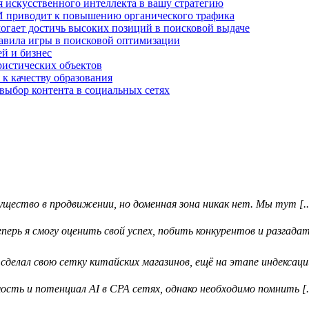
 искусственного интеллекта в вашу стратегию
И приводит к повышению органического трафика
огает достичь высоких позиций в поисковой выдаче
авила игры в поисковой оптимизации
й и бизнес
ристических объектов
 к качеству образования
выбор контента в социальных сетях
ество в продвижении, но доменная зона никак нет. Мы тут [..
ерь я смогу оценить свой успех, побить конкурентов и разгадать
делал свою сетку китайских магазинов, ещё на этапе индексации 
ть и потенциал AI в CPA сетях, однако необходимо помнить [..