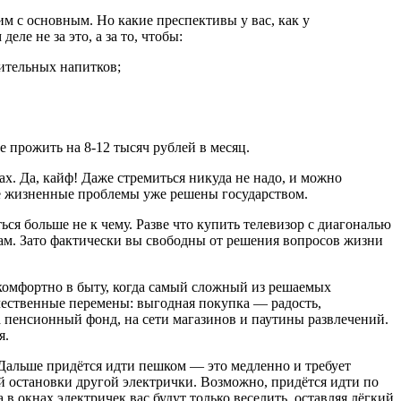
 с основным. Но какие преспективы у вас, как у
еле не за это, а за то, чтобы:
чительных напитков;
е прожить на 8-12 тысяч рублей в месяц.
х. Да, кайф! Даже стремиться никуда не надо, и можно
ые жизненные проблемы уже решены государством.
ся больше не к чему. Разве что купить телевизор с диагональю
егам. Зато фактически вы свободны от решения вопросов жизни
 комфортно в быту, когда самый сложный из решаемых
чественные перемены: выгодная покупка — радость,
а пенсионный фонд, на сети магазинов и паутины развлечений.
я.
Дальше придётся идти пешком — это медленно и требует
ей остановки другой электрички. Возможно, придётся идти по
 окнах электричек вас будут только веселить, оставляя лёгкий