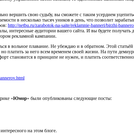
ьно вершить свою судьбу, вы сможете с таким усердием уцепиться
ости в несколько тысяч уников в день, что позволит зарабатыват
ров:
http://netbu.ru/zarabotok-na-saite/reklamnie-banneri/birzhi-bannero
ы, интересные аудитории вашего сайта. И вы будете получать д
атором рекламной кампании.
ся в вольное плавание. Не убеждаю и в обратном. Этой статьёй я
о платить за него всем временем своей жизни. На пути демиурга
мфорт становится в принципе не нужен, и платить соответственно
-bannerov.html
брике «
Юмор
» были опубликованы следующие посты:
 интересного на этом блоге.