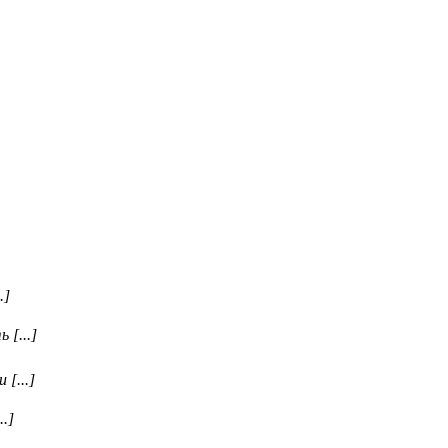
.]
 [...]
[...]
.]