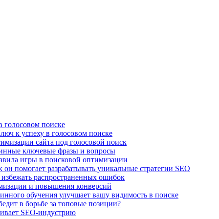
в голосовом поиске
люч к успеху в голосовом поиске
имизации сайта под голосовой поиск
линные ключевые фразы и вопросы
авила игры в поисковой оптимизации
к он помогает разрабатывать уникальные стратегии SEO
 избежать распространенных ошибок
имизации и повышения конверсий
нного обучения улучшает вашу видимость в поиске
едит в борьбе за топовые позиции?
чивает SEO-индустрию