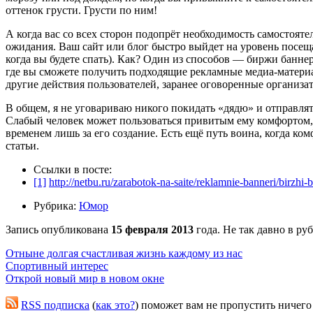
оттенок грусти. Грусти по ним!
А когда вас со всех сторон подопрёт необходимость самостоятел
ожидания. Ваш сайт или блог быстро выйдет на уровень посещаем
когда вы будете спать). Как? Один из способов — биржи банне
где вы сможете получить подходящие рекламные медиа-материал
другие действия пользователей, заранее оговоренные организ
В общем, я не уговариваю никого покидать «дядю» и отправлять
Слабый человек может пользоваться привитым ему комфортом, н
временем лишь за его создание. Есть ещё путь воина, когда ко
статьи.
Ссылки в посте:
[1]
http://netbu.ru/zarabotok-na-saite/reklamnie-banneri/birzhi
Рубрика:
Юмор
Запись опубликована
15 февраля 2013
года. Не так давно в ру
Отныне долгая счастливая жизнь каждому из нас
Спортивный интерес
Открой новый мир в новом окне
RSS подписка
(
как это?
) поможет вам не пропустить ничего