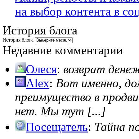
на выбор контента в со
История блога
История блога
Недавние комментарии
Олеся
:
возврат дене
Alex
:
Вот именно, д
преимущество в продви
нет. Мы тут [...]
Посещатель
:
Тайна п