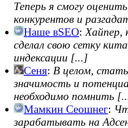
Теперь я смогу оценить
конкурентов и разгадать
Наше вSEO
:
Хайпер, 
сделал свою сетку кита
индексации [...]
Сеня
:
В целом, стат
значимость и потенциал
необходимо помнить [..
Мамкин Сеошнег
:
Чт
зарабатывать на Адсен