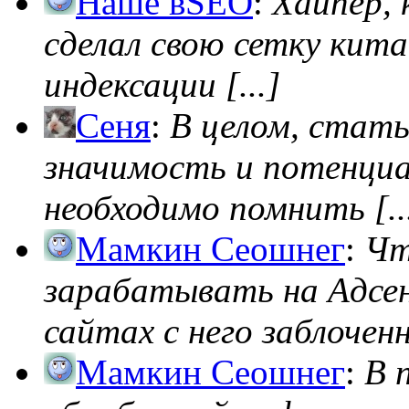
Наше вSEO
:
Хайпер, 
сделал свою сетку кита
индексации [...]
Сеня
:
В целом, стат
значимость и потенциал
необходимо помнить [..
Мамкин Сеошнег
:
Чт
зарабатывать на Адсен
сайтах с него заблоченно
Мамкин Сеошнег
:
В 